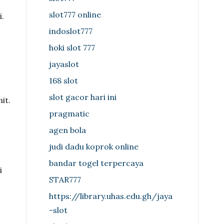
slot777 online
i.
indoslot777
hoki slot 777
jayaslot
168 slot
slot gacor hari ini
it.
pragmatic
agen bola
judi dadu koprok online
bandar togel terpercaya
i
STAR777
https://library.uhas.edu.gh/jaya
-slot