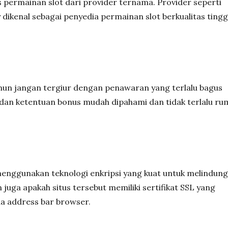
s permainan slot dari provider ternama. Provider seperti
ikenal sebagai penyedia permainan slot berkualitas tingg
n jangan tergiur dengan penawaran yang terlalu bagus
 dan ketentuan bonus mudah dipahami dan tidak terlalu rum
h menggunakan teknologi enkripsi yang kuat untuk melindung
n juga apakah situs tersebut memiliki sertifikat SSL yang
a address bar browser.