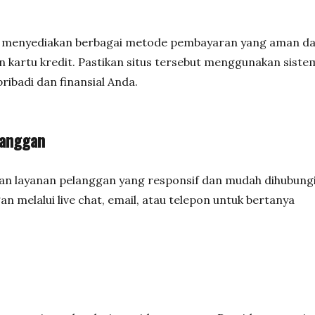
nya menyediakan berbagai metode pembayaran yang aman d
an kartu kredit. Pastikan situs tersebut menggunakan siste
ribadi dan finansial Anda.
langgan
akan layanan pelanggan yang responsif dan mudah dihubungi
 melalui live chat, email, atau telepon untuk bertanya