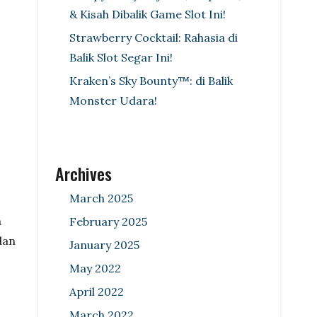
& Kisah Dibalik Game Slot Ini!
Strawberry Cocktail: Rahasia di
Balik Slot Segar Ini!
Kraken’s Sky Bounty™: di Balik
Monster Udara!
Archives
March 2025
n
February 2025
dan
January 2025
May 2022
April 2022
March 2022