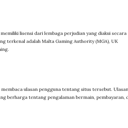
 memiliki lisensi dari lembaga perjudian yang diakui secara
yang terkenal adalah Malta Gaming Authority (MGA), UK
ing.
 membaca ulasan pengguna tentang situs tersebut. Ulasa
ang berharga tentang pengalaman bermain, pembayaran, 