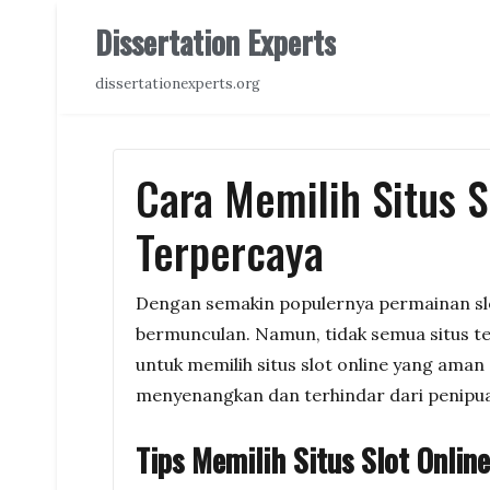
Dissertation Experts
dissertationexperts.org
Cara Memilih Situs 
Terpercaya
Dengan semakin populernya permainan slot 
bermunculan. Namun, tidak semua situs ter
untuk memilih situs slot online yang am
menyenangkan dan terhindar dari penipu
Tips Memilih Situs Slot Onli