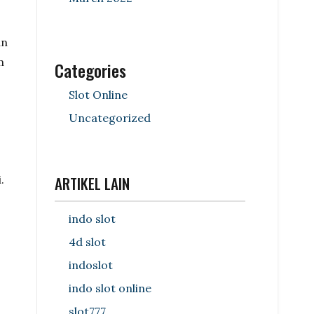
an
m
Categories
Slot Online
Uncategorized
.
ARTIKEL LAIN
indo slot
4d slot
indoslot
indo slot online
slot777