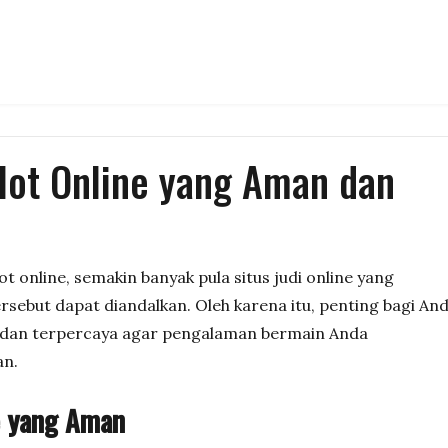
Slot Online yang Aman dan
online, semakin banyak pula situs judi online yang
sebut dapat diandalkan. Oleh karena itu, penting bagi An
an dan terpercaya agar pengalaman bermain Anda
an.
ne yang Aman