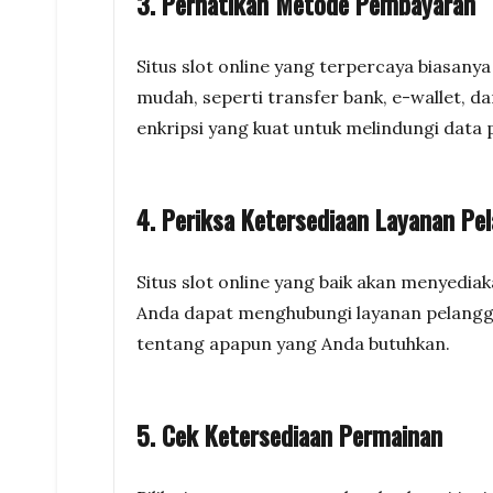
3. Perhatikan Metode Pembayaran
Situs slot online yang terpercaya biasa
mudah, seperti transfer bank, e-wallet, d
enkripsi yang kuat untuk melindungi data p
4. Periksa Ketersediaan Layanan Pe
Situs slot online yang baik akan menyedi
Anda dapat menghubungi layanan pelanggan
tentang apapun yang Anda butuhkan.
5. Cek Ketersediaan Permainan